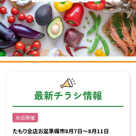
Slide 1 of 3.
最新チラシ情報
全店開催
たもり全店お盆準備市8月7日〜8月11日